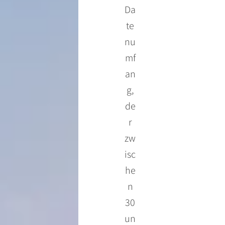
Da
te
nu
mf
an
g,
de
r
zw
isc
he
n
30
un