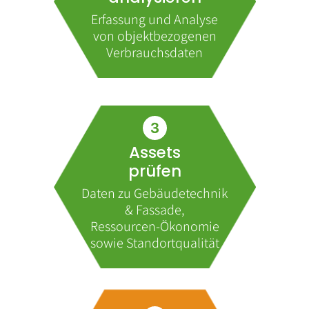
Erfassung und Analyse
von objektbezogenen
Verbrauchsdaten
Assets
prüfen
Daten zu Gebäudetechnik
& Fassade,
Ressourcen-Ökonomie
sowie Standortqualität