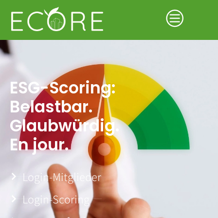
ESG-Scoring:
Belastbar.
Glaubwürdig.
En jour.
Login-Mitglieder
Login-Scoring