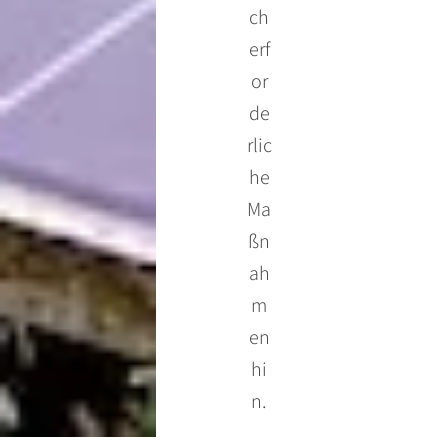
ch
erf
or
de
rlic
he
Ma
ßn
ah
m
en
hi
n.