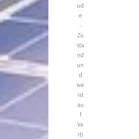
ud
e
-
Zu
sta
nd
un
d
we
ist
au
f
Ve
rb