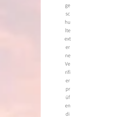
ge
sc
hu
lte
ext
er
ne
Ve
rifi
er
pr
üf
en
di