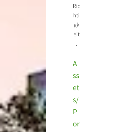
Ric
hti
gk
eit
.
A
ss
et
s/
P
or