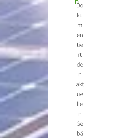
n
Do
ku
m
en
tie
rt
de
n
akt
ue
lle
n
Ge
bä