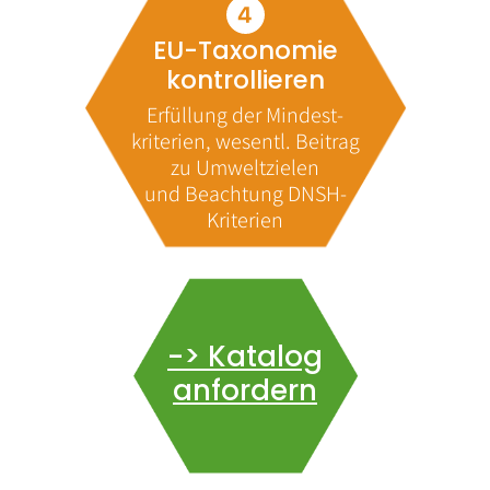
EU-Taxonomie
kontrollieren
Erfüllung der Mindest-
kriterien, wesentl. Beitrag
zu Umweltzielen
und Beachtung DNSH-
Kriterien
-> Katalog
anfordern