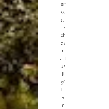
erf
ol
gt
na
ch
de
n
akt
ue
ll
gü
lti
ge
n