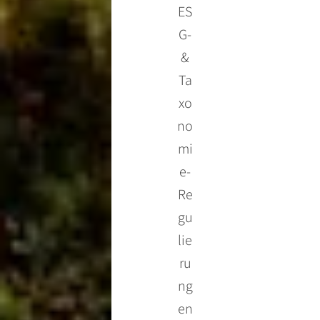
ES
G-
&
Ta
xo
no
mi
e-
Re
gu
lie
ru
ng
en