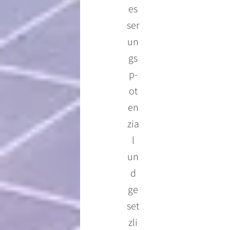
es
ser
un
gs
p-
ot
en
zia
l
un
d
ge
set
zli