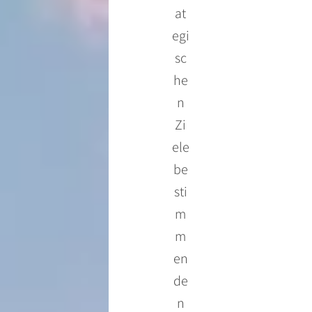
at
egi
sc
he
n
Zi
ele
be
sti
m
m
en
de
n