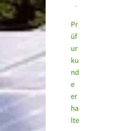
.
Pr
üf
ur
ku
nd
e
er
ha
lte